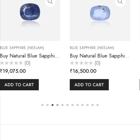
BLUE SAPPHIRE (NEELAM)
BLUE SAPPHIRE (NEELAM)
ral Blue Sapphire (Neelam) Stone 5.45 Carats – Akansha Gems
Buy Natural Blue Sapphire (Neelam) Stone 5.50 Carats – Akansha Gems
Buy Natu
(0)
(0)
Rated
Rated
₹
16,500.00
₹
52,500.00
0
0
out
out
of
of
5
5
ADD TO CART
ADD TO CART