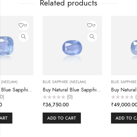
Related products
BLUE SAPPHIRE (NEELAM)
BLUE SAPPHIRE (NEELAM)
Buy Natural Blue Sapphire (Neelam) Stone 5.25 Carats – Akansha Gems
Buy Natural Blue Sapphire (Neelam) Stone 7.00 Carats – Akansha Gems
(0)
(0)
Rated
Rated
₹
36,750.00
₹
49,000.00
0
0
out
out
of
of
5
5
ADD TO CART
ADD TO CART